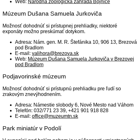
Web:
Národná zoologická záhrada Bojnice
Múzeum Dušana Samuela Jurkoviča
Možnosť dohodnúť si prístupnej prehliadky, niektoré
exponáty možno preskúmať dotykom.
Adresa: Nám. gen. M. R. Štefánika 10, 906 13, Brezová
pod Bradlom
E-mail:
valihora@brezova.sk
Web:
Múzeum Dušana Samuela Jurkoviča v Brezovej
pod Bradlom
Podjavorinské múzeum
Možnosť dohodnúť si prístupnú prehliadku pre ľudí so
zrakovým znevýhodnením.
Adresa: Námestie slobody 6, Nové Mesto nad Váhom
Telefón: 032/771 23 39, +421 901 918 828
E-mail:
office@muzeumtn.sk
Park miniatúr v Podolí