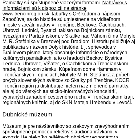
Pamiatky sú sprístupnené viacerými formami.
Nahrávky s
informáciami sú k dispozícii na stránke
www.trencinregion.sk
, tabuľky s QR kódom a nápisom
Započúvaj sa do histórie sú umiestnené na viditeľnom
mieste v areáli hradov v Trenčíne, Beckove, Čachticiach,
Uhrovci, Lednici, Bystrici, takisto na Bojnickom zámku,
hvezdárni v Partizánskom, v Skalke nad Váhom či na Mohyle
M. R. Štefánika v Brezovej pod Bradlom. Históriu približuje aj
publikácia s názvom Dotyk histórie, t. j. sprievodca v
Braillovom písme, ktorý obsahuje informácie o národných
kultúrnych pamiatkach, a to o hradoch Beckov, Bystrica,
Lednica, Uhrovec, Vršatec, o Čachtickom a Trenčianskom
hrade, Bojnickom zámku, Kúpeľnom dome Hammam v
Trenčianskych Tepliciach, Mohyle M. R. Štefánika a príbeh
prvých slovenských svätcov zo Skalky pri Trenčíne. KOCR
Trenčín región ju distribuuje nielen na zmienené pamiatky,
ale aj do všetkých turisticko-informačných kancelárií,
vybraných zariadení cestovného ruchu v Trenčianskom kraji,
regionálnych knižníc, aj do SKN Mateja Hrebendu v Levoči.
Dubnické múzeum
Múzeum je pre návštevníkov so zrakovým znevýhodnením
sprístupnené pomocou reliéfov s audionahrávkami, v
expozícii je niekoľko reliéfnych obrázkov exponátov s