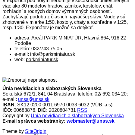
V expozícii pod holým nebom je v súčasnosti umiestnených
viac ako 80 modelov hradov, zámkov, kostolov, chát,
rozhľadní a rodných domov významných osobností.
Zachytávajú podobu z čias ich najväčšej slávy. Modely sú
zhotovené v mierke 1:50, kostoly, chaty a rozhľadne v 1:25,
resp. 1:30. Exponátov je možné sa dotýkať.
adresa: Areál PARK MINIATÚR, Hlavná 864, 916 22
Podolie
telefón: 032/743 75 05
e-mail:
info@parkminiatur.sk
web:
parkminiatur.sk
Únia nevidiacich a slabozrakých Slovenska
Sekulská 672/1, 841 04 Bratislava; telefón: 02/ 692 034 20;
e-mail:
unss@unss.sk
IBAN:
SK12 0200 0011 6970 0033 6032 (VÚB, a.s)
IČO:
00683876,
DIČ:
2020804731
RSS
Copyright by
Únia nevidiacich a slabozrakých Slovenska
E-mail správca webstránky:
webmaster@unss.sk
Theme by
SiteOrigin