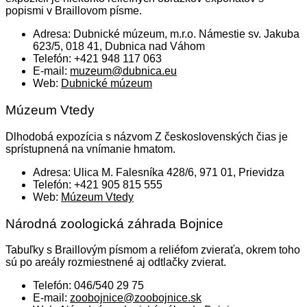
popismi v Braillovom písme.
Adresa: Dubnické múzeum, m.r.o. Námestie sv. Jakuba
623/5, 018 41, Dubnica nad Váhom
Telefón: +421 948 117 063
E-mail:
muzeum@dubnica.eu
Web:
Dubnické múzeum
Múzeum Vtedy
Dlhodobá expozícia s názvom Z československých čias je
sprístupnená na vnímanie hmatom.
Adresa: Ulica M. Falesníka 428/6, 971 01, Prievidza
Telefón: +421 905 815 555
Web:
Múzeum Vtedy
Národná zoologická záhrada Bojnice
Tabuľky s Braillovým písmom a reliéfom zvieraťa, okrem toho
sú po areály rozmiestnené aj odtlačky zvierat.
Telefón: 046/540 29 75
E-mail:
zoobojnice@zoobojnice.sk