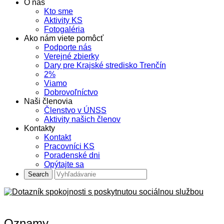
O nás
Kto sme
Aktivity KS
Fotogaléria
Ako nám viete pomôcť
Podporte nás
Verejné zbierky
Dary pre Krajské stredisko Trenčín
2%
Viamo
Dobrovoľníctvo
Naši členovia
Členstvo v ÚNSS
Aktivity našich členov
Kontakty
Kontakt
Pracovníci KS
Poradenské dni
Opýtajte sa
Oznamy